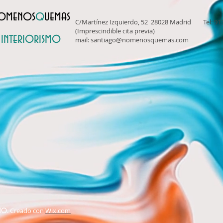
omenos
q
uemas
C/Martínez Izquierdo, 52 28028 Madrid Tel: 91
(Imprescindible cita previa)
interiorismo
mail:
santiago@nomenosquemas.com
mo
. Creado con
Wix.com