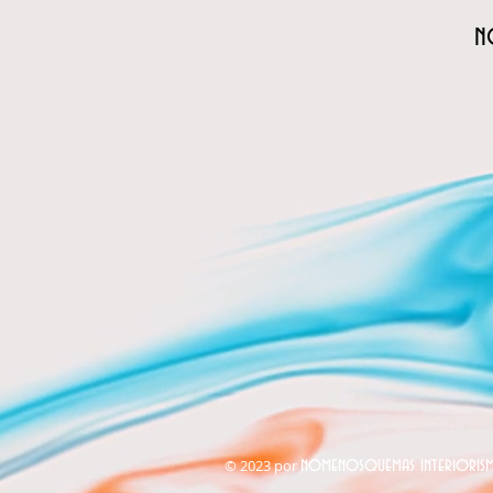
n
nomenosquemas interioris
© 2023 por