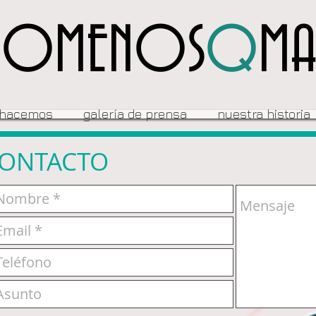
NOMENOS
Q
M
 hacemos
galería de prensa
nuestra historia
ONTACTO