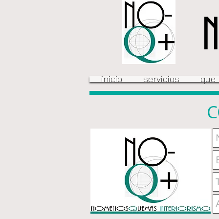
inicio
servicios
que
C